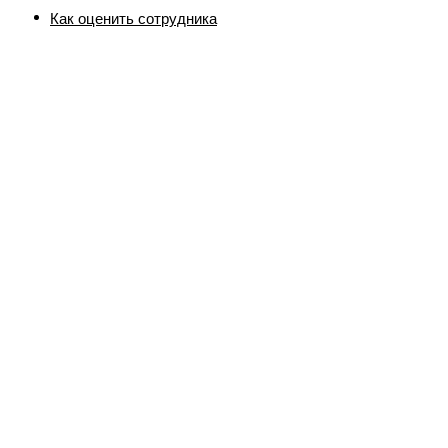
>
Как оценить сотрудника
Полная
версия
>