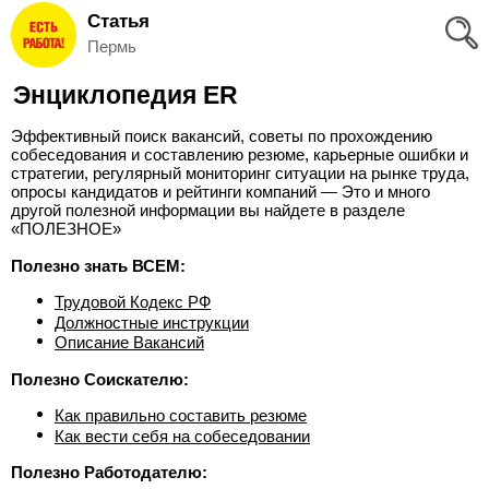
Статья
Вход
Пермь
и
Энциклопедия ER
Регистрация
Эффективный поиск вакансий, советы по прохождению
>
собеседования и составлению резюме, карьерные ошибки и
Избранное
стратегии, регулярный мониторинг ситуации на рынке труда,
опросы кандидатов и рейтинги компаний — Это и много
>
другой полезной информации вы найдете в разделе
Соискателям
«ПОЛЕЗНОЕ»
Полезно знать ВСЕМ:
Добавить
Трудовой Кодекс РФ
резюме
Должностные инструкции
Описание Вакансий
>
Работодателям
Полезно Соискателю:
Как правильно составить резюме
Добавить
Как вести себя на собеседовании
вакансию
Полезно Работодателю: