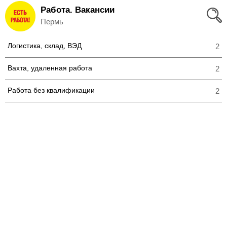
Работа. Вакансии
Вход
Пермь
и
Логистика, склад, ВЭД
2
Регистрация
Вахта, удаленная работа
2
>
Избранное
Работа без квалификации
2
>
Соискателям
Добавить
резюме
>
Работодателям
Добавить
вакансию