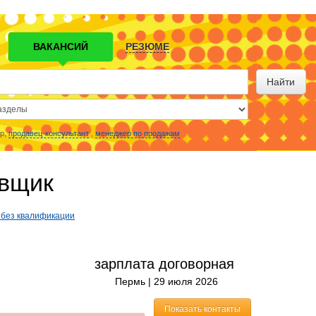
ВАКАНСИЙ
РЕЗЮМЕ
Найти
р,
продавец-консультант
,
менеджер по продажам
овщик
 без квалификации
зарплата договорная
Пермь |
29 июля 2026
Показать контакты