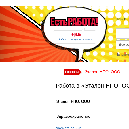
Поиск
Пермь
Выбрать другой регион
Наприме
Эталон НПО, ООО
Работа в «Эталон НПО, О
Эталон НПО, ООО
Здравоохранение
www.etalon66.ru