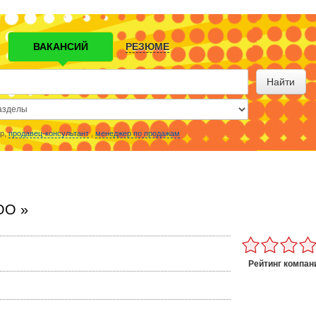
ВАКАНСИЙ
РЕЗЮМЕ
Найти
р,
продавец-консультант
,
менеджер по продажам
ОО »
Рейтинг компан