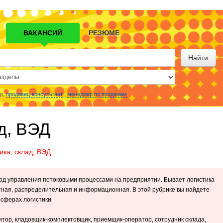
ВАКАНСИЙ
РЕЗЮМЕ
Найти
р,
продавец-консультант
,
менеджер по продажам
д, ВЭД
ика, склад, ВЭД
од управления потоковыми процессами на предприятии. Бывает логистика
тная, распределительная и информационная. В этой рубрике вы найдете
 сферах логистики
итор, кладовщик-комплектовщик, приемщик-оператор, сотрудник склада,