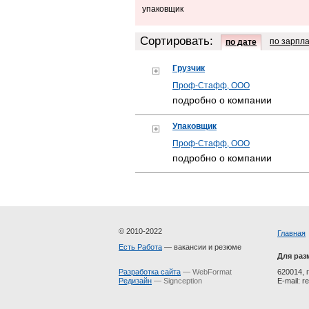
упаковщик
Сортировать:
по зарпл
по дате
Грузчик
Проф-Стафф, ООО
подробно о компании
Упаковщик
Проф-Стафф, ООО
подробно о компании
© 2010-2022
Главная
Есть Работа
— вакансии и резюме
Для раз
Разработка сайта
— WebFormat
620014, г
Редизайн
— Signception
E-mail: 