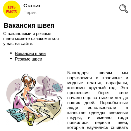
Статья
Вход
Пермь
и
Вакансия швея
Регистрация
С вакансиями и резюме
швеи можете ознакомиться
>
Избранное
у нас на сайте:
Вакансии швеи
>
Соискателям
Резюме швеи
Благодаря швеям мы
Добавить
наряжаемся в красивые и
модные платья, сарафаны,
резюме
костюмы круглый год. Эта
профессия берет свое
>
начало еще за тысячи лет до
Работодателям
наших дней. Первобытные
люди использовали в
качестве одежды звериные
Добавить
шкуры, и именно тогда
появились первые швеи,
вакансию
которые научились сшивать