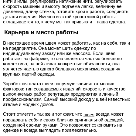
нити и иглы, регулировать натяжение нити, регулировать
скорость машины и высоту подъема лапки, величину ее
давления, длину стежка, готовить крой к работе, соединять
детали изделия. Именно из этой кропотливой работы
складывается то, к чему мы так привыкли – наша одежда.
Карьера и место работы
В настоящее время швея может работать, как на себя, так и
на предприятие. Она может шить одежду по
индивидуальному заказу или же массово. Если швея
работает на фабрике, то она является частью большого
коллектива, на ней лежат конкретные обязанности, она
является частью одного большого механизма создания
крупных партий одежды.
Заработная плата швеи напрямую зависит от многих
факторов: тип создаваемых изделий, скорость и качество
выполняемых работ, репутация предприятия и личный
профессионализм. Самый высокий доход у швей известных
ателье и модных домов.
Стоит отметить так же и тот факт, что
всегда может
швея
порадовать себя и своих близких оригинальной одеждой,
созданной своими руками. Это позволяет сэкономить на
одежде и всегда выглядеть привлекательно.