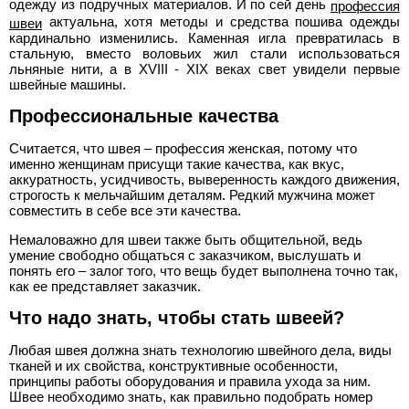
одежду из подручных материалов. И по сей день
профессия
>
актуальна, хотя методы и средства пошива одежды
швеи
кардинально изменились. Каменная игла превратилась в
Полная
стальную, вместо воловьих жил стали использоваться
льняные нити, а в XVIII - XIX веках свет увидели первые
версия
швейные машины.
>
Профессиональные качества
Считается, что швея – профессия женская, потому что
именно женщинам присущи такие качества, как вкус,
аккуратность, усидчивость, выверенность каждого движения,
строгость к мельчайшим деталям. Редкий мужчина может
совместить в себе все эти качества.
Немаловажно для швеи также быть общительной, ведь
умение свободно общаться с заказчиком, выслушать и
понять его – залог того, что вещь будет выполнена точно так,
как ее представляет заказчик.
Что надо знать, чтобы стать швеей?
Любая швея должна знать технологию швейного дела, виды
тканей и их свойства, конструктивные особенности,
принципы работы оборудования и правила ухода за ним.
Швее необходимо знать, как правильно подобрать номер