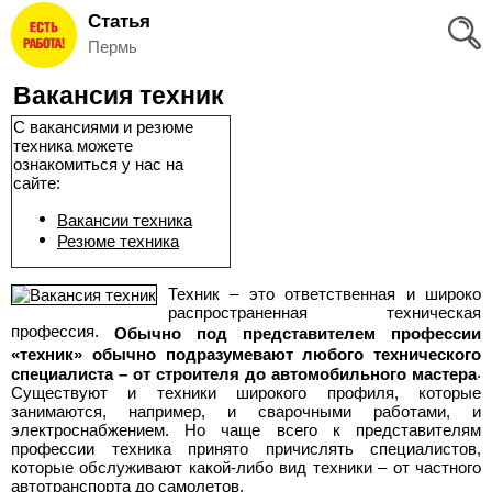
Статья
Вход
Пермь
и
Вакансия техник
Регистрация
С вакансиями и резюме
техника можете
>
Избранное
ознакомиться у нас на
сайте:
>
Соискателям
Вакансии техника
Резюме техника
Добавить
Техник – это ответственная и широко
распространенная техническая
резюме
профессия.
Обычно под представителем профессии
«техник» обычно подразумевают любого технического
>
Работодателям
.
специалиста – от строителя до автомобильного мастера
Существуют и техники широкого профиля, которые
занимаются, например, и сварочными работами, и
Добавить
электроснабжением. Но чаще всего к представителям
профессии техника принято причислять специалистов,
которые обслуживают какой-либо вид техники – от частного
вакансию
автотранспорта до самолетов.